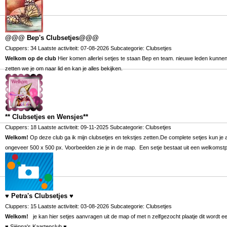
@@@ Bep's Clubsetjes@@@
Cluppers: 34 Laatste activiteit: 07-08-2026 Subcategorie:
Clubsetjes
Welkom op de club
Hier komen allerlei setjes te staan Bep en team. nieuwe leden kunnen
zetten we je om naar lid en kan je alles bekijken.
** Clubsetjes en Wensjes**
Cluppers: 18 Laatste activiteit: 09-11-2025 Subcategorie:
Clubsetjes
Welkom!
Op deze club ga ik mijn clubsetjes en tekstjes zetten.De complete setjes kun je
ongeveer 500 x 500 px. Voorbeelden zie je in de map. Een setje bestaat uit een welkomst
♥ Petra's Clubsetjes ♥
Cluppers: 15 Laatste activiteit: 03-08-2026 Subcategorie:
Clubsetjes
Welkom!
je kan hier setjes aanvragen uit de map of met n zelfgezocht plaatje dit wordt e
♥ Siënna's Kaartenclub ♥