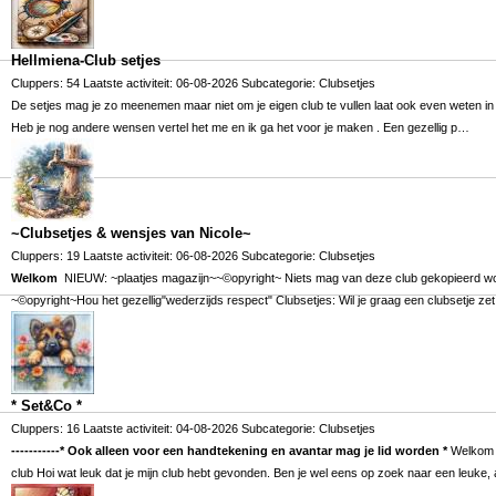
Hellmiena-Club setjes
Cluppers: 54 Laatste activiteit: 06-08-2026 Subcategorie:
Clubsetjes
De setjes mag je zo meenemen maar niet om je eigen club te vullen laat ook even weten i
Heb je nog andere wensen vertel het me en ik ga het voor je maken . Een gezellig p…
~Clubsetjes & wensjes van Nicole~
Cluppers: 19 Laatste activiteit: 06-08-2026 Subcategorie:
Clubsetjes
Welkom
NIEUW: ~plaatjes magazijn~~©opyright~ Niets mag van deze club gekopieerd w
~©opyright~Hou het gezellig"wederzijds respect" Clubsetjes: Wil je graag een clubsetje ze
* Set&Co *
Cluppers: 16 Laatste activiteit: 04-08-2026 Subcategorie:
Clubsetjes
-----------* Ook alleen voor een handtekening en avantar mag je lid worden *
Welkom o
club Hoi wat leuk dat je mijn club hebt gevonden. Ben je wel eens op zoek naar een leuke, a
ben je hier aa…