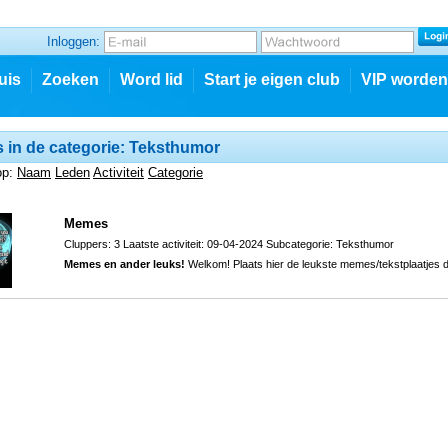
Inloggen:
uis
Zoeken
Word lid
Start je eigen club
VIP worden
 in de categorie: Teksthumor
op:
Naam
Leden
Activiteit
Categorie
Memes
Cluppers: 3 Laatste activiteit: 09-04-2024 Subcategorie:
Teksthumor
Memes en ander leuks!
Welkom! Plaats hier de leukste memes/tekstplaatjes di