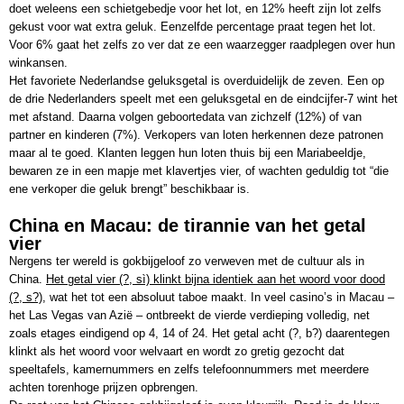
doet weleens een schietgebedje voor het lot, en 12% heeft zijn lot zelfs
gekust voor wat extra geluk. Eenzelfde percentage praat tegen het lot.
Voor 6% gaat het zelfs zo ver dat ze een waarzegger raadplegen over hun
winkansen.
Het favoriete Nederlandse geluksgetal is overduidelijk de zeven. Een op
de drie Nederlanders speelt met een geluksgetal en de eindcijfer-7 wint het
met afstand. Daarna volgen geboortedata van zichzelf (12%) of van
partner en kinderen (7%). Verkopers van loten herkennen deze patronen
maar al te goed. Klanten leggen hun loten thuis bij een Mariabeeldje,
bewaren ze in een mapje met klavertjes vier, of wachten geduldig tot “die
ene verkoper die geluk brengt” beschikbaar is.
China en Macau: de tirannie van het getal
vier
Nergens ter wereld is gokbijgeloof zo verweven met de cultuur als in
China.
Het getal vier (?, sì) klinkt bijna identiek aan het woord voor dood
(?, s?)
, wat het tot een absoluut taboe maakt. In veel casino’s in Macau –
het Las Vegas van Azië – ontbreekt de vierde verdieping volledig, net
zoals etages eindigend op 4, 14 of 24. Het getal acht (?, b?) daarentegen
klinkt als het woord voor welvaart en wordt zo gretig gezocht dat
speeltafels, kamernummers en zelfs telefoonnummers met meerdere
achten torenhoge prijzen opbrengen.