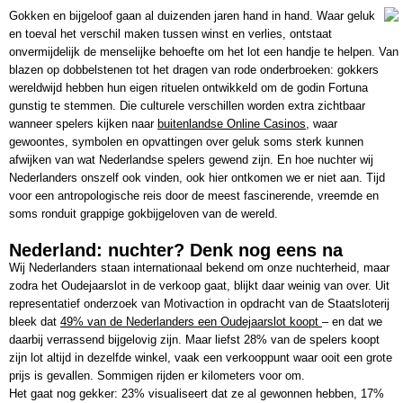
Gokken en bijgeloof gaan al duizenden jaren hand in hand. Waar geluk
en toeval het verschil maken tussen winst en verlies, ontstaat
onvermijdelijk de menselijke behoefte om het lot een handje te helpen. Van
blazen op dobbelstenen tot het dragen van rode onderbroeken: gokkers
wereldwijd hebben hun eigen rituelen ontwikkeld om de godin Fortuna
gunstig te stemmen. Die culturele verschillen worden extra zichtbaar
wanneer spelers kijken naar
buitenlandse Online Casinos
, waar
gewoontes, symbolen en opvattingen over geluk soms sterk kunnen
afwijken van wat Nederlandse spelers gewend zijn. En hoe nuchter wij
Nederlanders onszelf ook vinden, ook hier ontkomen we er niet aan. Tijd
voor een antropologische reis door de meest fascinerende, vreemde en
soms ronduit grappige gokbijgeloven van de wereld.
Nederland: nuchter? Denk nog eens na
Wij Nederlanders staan internationaal bekend om onze nuchterheid, maar
zodra het Oudejaarslot in de verkoop gaat, blijkt daar weinig van over. Uit
representatief onderzoek van Motivaction in opdracht van de Staatsloterij
bleek dat
49% van de Nederlanders een Oudejaarslot koopt
– en dat we
daarbij verrassend bijgelovig zijn. Maar liefst 28% van de spelers koopt
zijn lot altijd in dezelfde winkel, vaak een verkooppunt waar ooit een grote
prijs is gevallen. Sommigen rijden er kilometers voor om.
Het gaat nog gekker: 23% visualiseert dat ze al gewonnen hebben, 17%