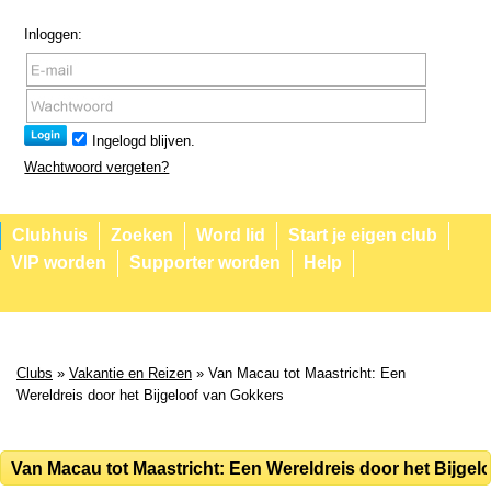
Inloggen:
Ingelogd blijven.
Wachtwoord vergeten?
Clubhuis
Zoeken
Word lid
Start je eigen club
VIP worden
Supporter worden
Help
Clubs
»
Vakantie en Reizen
» Van Macau tot Maastricht: Een
Wereldreis door het Bijgeloof van Gokkers
Van Macau tot Maastricht: Een Wereldreis door het Bijgel