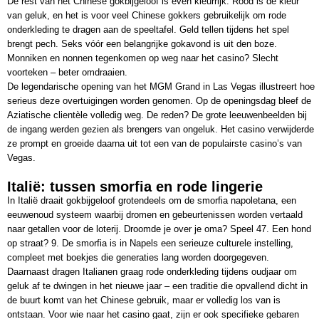
De rest van het Chinese gokbijgeloof is even kleurrijk. Rood is de kleur
van geluk, en het is voor veel Chinese gokkers gebruikelijk om rode
onderkleding te dragen aan de speeltafel. Geld tellen tijdens het spel
brengt pech. Seks vóór een belangrijke gokavond is uit den boze.
Monniken en nonnen tegenkomen op weg naar het casino? Slecht
voorteken – beter omdraaien.
De legendarische opening van het MGM Grand in Las Vegas illustreert hoe
serieus deze overtuigingen worden genomen. Op de openingsdag bleef de
Aziatische clientèle volledig weg. De reden? De grote leeuwenbeelden bij
de ingang werden gezien als brengers van ongeluk. Het casino verwijderde
ze prompt en groeide daarna uit tot een van de populairste casino’s van
Vegas.
Italië: tussen smorfia en rode lingerie
In Italië draait gokbijgeloof grotendeels om de smorfia napoletana, een
eeuwenoud systeem waarbij dromen en gebeurtenissen worden vertaald
naar getallen voor de loterij. Droomde je over je oma? Speel 47. Een hond
op straat? 9. De smorfia is in Napels een serieuze culturele instelling,
compleet met boekjes die generaties lang worden doorgegeven.
Daarnaast dragen Italianen graag rode onderkleding tijdens oudjaar om
geluk af te dwingen in het nieuwe jaar – een traditie die opvallend dicht in
de buurt komt van het Chinese gebruik, maar er volledig los van is
ontstaan. Voor wie naar het casino gaat, zijn er ook specifieke gebaren