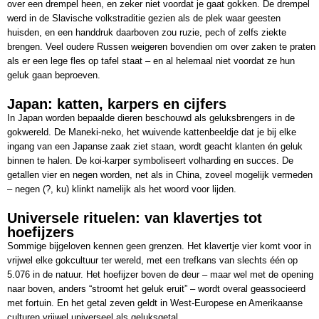
over een drempel heen, en zeker niet voordat je gaat gokken. De drempel
werd in de Slavische volkstraditie gezien als de plek waar geesten
huisden, en een handdruk daarboven zou ruzie, pech of zelfs ziekte
brengen. Veel oudere Russen weigeren bovendien om over zaken te praten
als er een lege fles op tafel staat – en al helemaal niet voordat ze hun
geluk gaan beproeven.
Japan: katten, karpers en cijfers
In Japan worden bepaalde dieren beschouwd als geluksbrengers in de
gokwereld. De Maneki-neko, het wuivende kattenbeeldje dat je bij elke
ingang van een Japanse zaak ziet staan, wordt geacht klanten én geluk
binnen te halen. De koi-karper symboliseert volharding en succes. De
getallen vier en negen worden, net als in China, zoveel mogelijk vermeden
– negen (?, ku) klinkt namelijk als het woord voor lijden.
Universele rituelen: van klavertjes tot
hoefijzers
Sommige bijgeloven kennen geen grenzen. Het klavertje vier komt voor in
vrijwel elke gokcultuur ter wereld, met een trefkans van slechts één op
5.076 in de natuur. Het hoefijzer boven de deur – maar wel met de opening
naar boven, anders “stroomt het geluk eruit” – wordt overal geassocieerd
met fortuin. En het getal zeven geldt in West-Europese en Amerikaanse
culturen vrijwel universeel als geluksgetal.