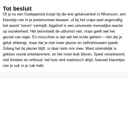
Tot besluit
Of je nu een Oudejaarslot koopt bij die ene gelukswinkel in Hilversum, een
klavertje vier in je portemonnee bewaart, of bij het craps-spel angstvallig
het woord “seven” vermijdt: bijgeloof is een universele menselijke reactie
op onzekerheid. Het beïnvloedt de uitkomst niet, maar geeft wel het
gevoel van regie. En misschien is dat wel het echte geheim – niet dat je
geluk afdwingt, maar dat je met meer plezier en zelfvertrouwen speelt.
Zolang het bij plezier blijft, is daar niets mis mee. Want uiteindelijk is
gokken vooral entertainment, en het moet leuk blijven. Speel verantwoord,
stel limieten en onthoud: het huis wint statistisch altijd, hoeveel klavertjes
vier je ook in je zak hebt.