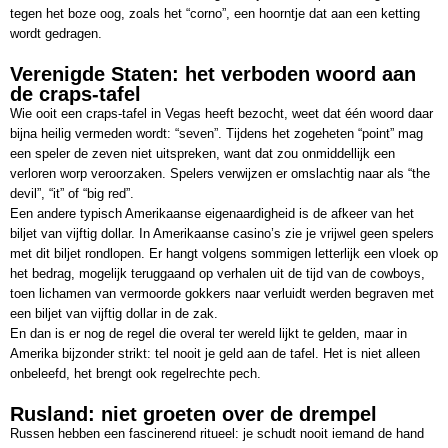
tegen het boze oog, zoals het “corno”, een hoorntje dat aan een ketting
wordt gedragen.
Verenigde Staten: het verboden woord aan
de craps-tafel
Wie ooit een craps-tafel in Vegas heeft bezocht, weet dat één woord daar
bijna heilig vermeden wordt: “seven”. Tijdens het zogeheten “point” mag
een speler de zeven niet uitspreken, want dat zou onmiddellijk een
verloren worp veroorzaken. Spelers verwijzen er omslachtig naar als “the
devil”, “it” of “big red”.
Een andere typisch Amerikaanse eigenaardigheid is de afkeer van het
biljet van vijftig dollar. In Amerikaanse casino’s zie je vrijwel geen spelers
met dit biljet rondlopen. Er hangt volgens sommigen letterlijk een vloek op
het bedrag, mogelijk teruggaand op verhalen uit de tijd van de cowboys,
toen lichamen van vermoorde gokkers naar verluidt werden begraven met
een biljet van vijftig dollar in de zak.
En dan is er nog de regel die overal ter wereld lijkt te gelden, maar in
Amerika bijzonder strikt: tel nooit je geld aan de tafel. Het is niet alleen
onbeleefd, het brengt ook regelrechte pech.
Rusland: niet groeten over de drempel
Russen hebben een fascinerend ritueel: je schudt nooit iemand de hand