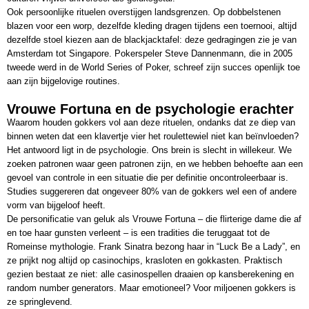
Ook persoonlijke rituelen overstijgen landsgrenzen. Op dobbelstenen
blazen voor een worp, dezelfde kleding dragen tijdens een toernooi, altijd
dezelfde stoel kiezen aan de blackjacktafel: deze gedragingen zie je van
Amsterdam tot Singapore. Pokerspeler Steve Dannenmann, die in 2005
tweede werd in de World Series of Poker, schreef zijn succes openlijk toe
aan zijn bijgelovige routines.
Vrouwe Fortuna en de psychologie erachter
Waarom houden gokkers vol aan deze rituelen, ondanks dat ze diep van
binnen weten dat een klavertje vier het roulettewiel niet kan beïnvloeden?
Het antwoord ligt in de psychologie. Ons brein is slecht in willekeur. We
zoeken patronen waar geen patronen zijn, en we hebben behoefte aan een
gevoel van controle in een situatie die per definitie oncontroleerbaar is.
Studies suggereren dat ongeveer 80% van de gokkers wel een of andere
vorm van bijgeloof heeft.
De personificatie van geluk als Vrouwe Fortuna – die flirterige dame die af
en toe haar gunsten verleent – is een tradities die teruggaat tot de
Romeinse mythologie. Frank Sinatra bezong haar in “Luck Be a Lady”, en
ze prijkt nog altijd op casinochips, krasloten en gokkasten. Praktisch
gezien bestaat ze niet: alle casinospellen draaien op kansberekening en
random number generators. Maar emotioneel? Voor miljoenen gokkers is
ze springlevend.