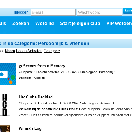
Inloggen:
uis
Zoeken
Word lid
Start je eigen club
VIP worden
 in de categorie: Persoonlijk & Vrienden
op:
Naam
Leden
Activiteit
Categorie
ღ Scenes from a Memory
Cluppers: 8 Laatste activiteit: 21-07-2026 Subcategorie:
Persoonlijk
Welkom!
Welkom
Het Clubs Dagblad
Cluppers: 98 Laatste activiteit: 07-08-2026 Subcategorie:
Actualiteit
Welkom bij de onofficiële Clubs krant!
Lieve cluppers! Bekijk het eens van 
krant? Clubs zit immers boordevol bijzondere clubs en cluppers, mensen met e
Wilma's Log