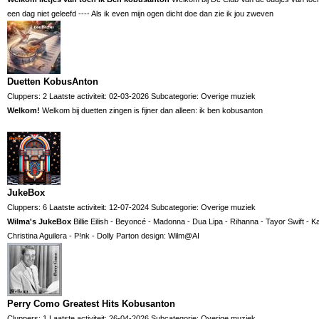
een dag niet geleefd ---- Als ik even mijn ogen dicht doe dan zie ik jou zweven
Duetten KobusAnton
Cluppers: 2 Laatste activiteit: 02-03-2026 Subcategorie:
Overige muziek
Welkom!
Welkom bij duetten zingen is fijner dan alleen: ik ben kobusanton
JukeBox
Cluppers: 6 Laatste activiteit: 12-07-2024 Subcategorie:
Overige muziek
Wilma's JukeBox
Billie Eilish - Beyoncé - Madonna - Dua Lipa - Rihanna - Tayor Swift - 
Christina Aguilera - P!nk - Dolly Parton design: Wilm@AI
Perry Como Greatest Hits Kobusanton
Cluppers: 1 Laatste activiteit: 26-04-2026 Subcategorie:
Overige muziek