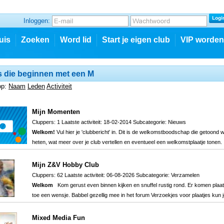
Inloggen:
uis
Zoeken
Word lid
Start je eigen club
VIP worden
 die beginnen met een M
op:
Naam
Leden
Activiteit
Mijn Momenten
Cluppers: 1 Laatste activiteit: 18-02-2014 Subcategorie:
Nieuws
Welkom!
Vul hier je 'clubbericht' in. Dit is de welkomstboodschap die getoond
heten, wat meer over je club vertellen en eventueel een welkomstplaatje tonen
Mijn Z&V Hobby Club
Cluppers: 62 Laatste activiteit: 06-08-2026 Subcategorie:
Verzamelen
Welkom
Kom gerust even binnen kijken en snuffel rustig rond. Er komen plaatj
toe een wensje. Babbel gezellig mee in het forum Verzoekjes voor plaatjes kun
Mixed Media Fun