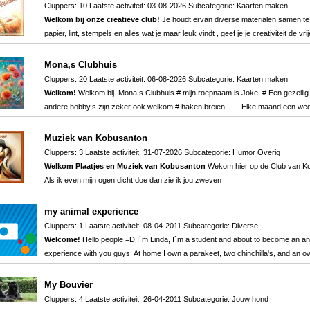
Cluppers: 10 Laatste activiteit: 03-08-2026 Subcategorie:
Kaarten maken
Welkom bij onze creatieve club!
Je houdt ervan diverse materialen samen te b
papier, lint, stempels en alles wat je maar leuk vindt , geef je je creativiteit de v
Mona,s Clubhuis
Cluppers: 20 Laatste activiteit: 06-08-2026 Subcategorie:
Kaarten maken
Welkom!
Welkom bij Mona,s Clubhuis # mijn roepnaam is Joke # Een gezellig 
andere hobby,s zijn zeker ook welkom # haken breien ...... Elke maand een w
Muziek van Kobusanton
Cluppers: 3 Laatste activiteit: 31-07-2026 Subcategorie:
Humor Overig
Welkom Plaatjes en Muziek van Kobusanton
Wekom hier op de Club van Ko
Als ik even mijn ogen dicht doe dan zie ik jou zweven
my animal experience
Cluppers: 1 Laatste activiteit: 08-04-2011 Subcategorie:
Diverse
Welcome!
Hello people =D I`m Linda, I`m a student and about to become an ani
experience with you guys. At home I own a parakeet, two chinchilla's, and an owl
My Bouvier
Cluppers: 4 Laatste activiteit: 26-04-2011 Subcategorie:
Jouw hond