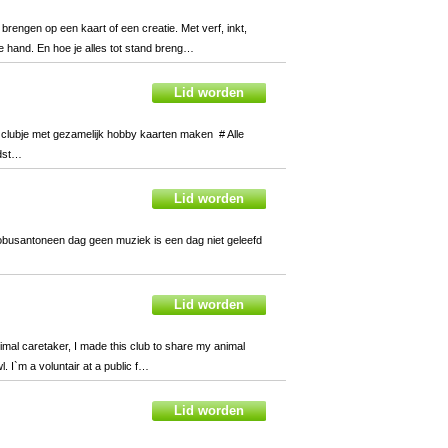
rengen op een kaart of een creatie. Met verf, inkt,
rije hand. En hoe je alles tot stand breng…
clubje met gezamelijk hobby kaarten maken # Alle
edst…
busantoneen dag geen muziek is een dag niet geleefd
mal caretaker, I made this club to share my animal
. I`m a voluntair at a public f…